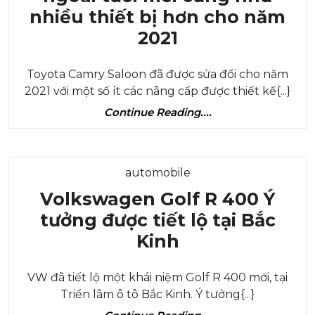
nhiều thiết bị hơn cho năm
Toyota
2021
Camry
Toyota Camry Saloon đã được sửa đổi cho năm
có
2021 với một số ít các nâng cấp được thiết kế{...}
được
Continue
Continue Reading....
vẻ
Reading....
ngoài
tươi
Category
automobile
mới
Volkswagen Golf R 400 Ý
cũng
tưởng được tiết lộ tại Bắc
như
Volkswagen
Kinh
nhiều
Golf
thiết
VW đã tiết lộ một khái niệm Golf R 400 mới, tại
R
bị
Triển lãm ô tô Bắc Kinh. Ý tưởng{...}
400
hơn
Continue