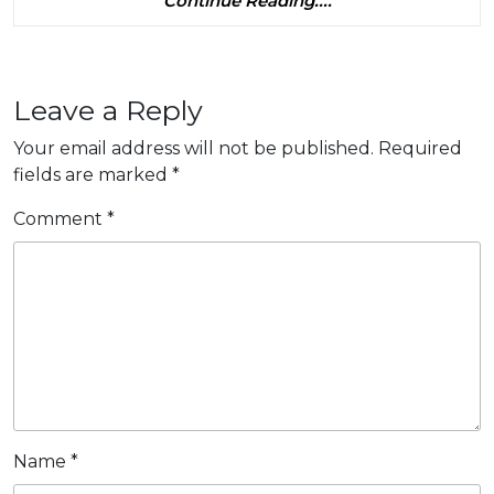
Continue Reading....
Ý
cho
Reading....
tưởng
năm
được
2021
Leave a Reply
tiết
lộ
Your email address will not be published.
Required
fields are marked
*
tại
Bắc
Comment
*
Kinh
Name
*