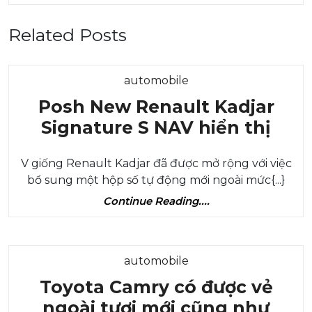
Related Posts
Category
automobile
Posh New Renault Kadjar
Pos
Signature S NAV hiển thị
New
V giống Renault Kadjar đã được mở rộng với việc
Ren
bổ sung một hộp số tự động mới ngoài mức{...}
Kadj
Continue
Continue Reading....
Sign
Reading....
S
NAV
Category
automobile
hiển
Toyota Camry có được vẻ
thị
ngoài tươi mới cũng như