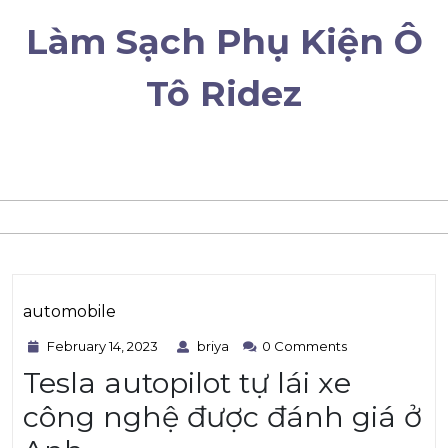
Skip
Làm Sạch Phụ Kiện Ô
to
content
Tô Ridez
automobile
February
briya
Category
February 14, 2023
briya
0 Comments
14,
Tesla autopilot tự lái xe
2023
công nghệ được đánh giá ở