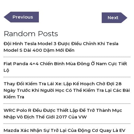
Post
navigation
Previous
Previous
Next
Next
Post
Post
Random Posts
Đội Hình Tesla Model 3 Được Điều Chỉnh Khi Tesla
Model S Dài 400 Dặm Mới Đến
Fiat Panda 4×4 Chiến Binh Mùa Đông Ở Nam Cực Tiết
Lộ
Thay Đổi Kiểm Tra Lái Xe: Lập Kế Hoạch Chờ Đợi 28
Ngày Trước Khi Người Học Có Thể Kiểm Tra Lại Các Bài
Kiểm Tra
WRC Polo R Đều Được Thiết Lập Để Trở Thành Mục
Nhập Vô Địch Thế Giới 2017 Của VW
Mazda Xác Nhận Sự Trở Lại Của Động Cơ Quay Là EV