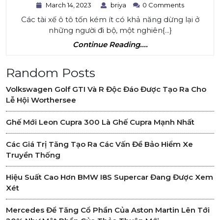
Tài
March
briya
March 14, 2023
briya
0 Comments
14,
Xế
Các tài xế ô tô tốn kém ít có khả năng dừng lại ở
2023
Của
những người đi bộ, một nghiên{...}
Continue
Ô
Continue Reading....
Reading....
Tô
Random Posts
Tốn
Kém
Volkswagen Golf GTI Và R Độc Đáo Được Tạo Ra Cho
Lễ Hội Worthersee
Ít
Có
Ghế Mới Leon Cupra 300 Là Ghế Cupra Mạnh Nhất
Khả
Các Giá Trị Tăng Tạo Ra Các Vấn Đề Bảo Hiểm Xe
Năng
Truyền Thống
Dừng
Lại
Hiệu Suất Cao Hơn BMW I8S Supercar Đang Được Xem
Xét
Đối
Với
Mercedes Để Tăng Cổ Phần Của Aston Martin Lên Tới