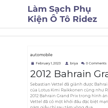
Skip
Làm Sạch Phụ
to
content
Kiện Ô Tô Ridez
automobile
February
briya
Category
February 1, 2023
briya
0 Comments
1,
2012 Bahrain Gr
2023
Sebastian Vettel đã giành được Bahrain 
của Lotus Kimi Raikkonen cũng như R
2012 Bahrain Grand Prix trong hình ả
Vettel đã có một khởi đầu đặc biệt mạ
năm giây chỉ sau tám vòng đua.