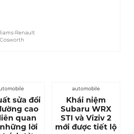
liams-Renault
-Cosworth
Category
Category
utomobile
automobile
ất sửa đổi
Khái niệm
đường cao
Subaru WRX
 liên quan
STI và Viziv 2
Khá
những lời
mới được tiết lộ