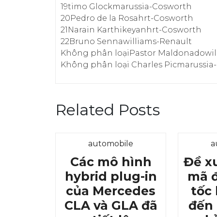
19timo Glockmarussia-Cosworth
20Pedro de la Rosahrt-Cosworth
21Narain Karthikeyanhrt-Cosworth
22Bruno Sennawilliams-Renault
Không phân loạiPastor Maldonadowil
Không phân loại Charles Picmarussia
Related Posts
Category
automobile
a
Các mô hình
Đề xu
hybrid plug-in
mã 
của Mercedes
tốc
CLA và GLA đã
đến 