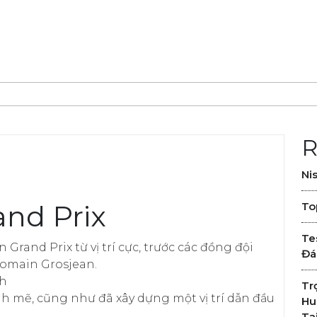
R
Ni
and Prix
To
Te
Grand Prix từ vị trí cực, trước các đồng đội
Đá
omain Grosjean.
nh
Tr
nh mẽ, cũng như đã xây dựng một vị trí dẫn đầu
Hu
Tạ