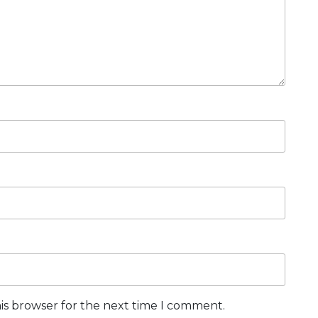
trích
từ
người
lái
xe
is browser for the next time I comment.