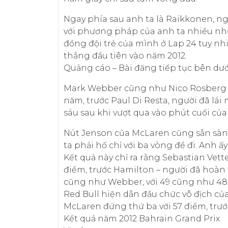
Ngay phía sau anh ta là Raikkonen, ngườ
với phương pháp của anh ta nhiều như v
đồng đội trẻ của mình ở Lap 24 tuy nh
thắng đầu tiên vào năm 2012.
Quảng cáo – Bài đăng tiếp tục bên dướ
Mark Webber cũng như Nico Rosberg đ
năm, trước Paul Di Resta, người đã lái 
sáu sau khi vượt qua vào phút cuối của
Nút Jenson của McLaren cũng sẵn sàn
ta phải hố chỉ với ba vòng để đi. Anh ấy
Kết quả này chỉ ra rằng Sebastian Vette
điểm, trước Hamilton – người đã hoàn 
cũng như Webber, với 49 cũng như 48
Red Bull hiện dẫn đầu chức vô địch của
McLaren đứng thứ ba với 57 điểm, trước 
Kết quả năm 2012 Bahrain Grand Prix