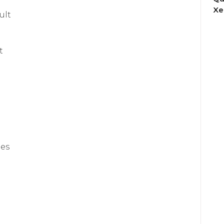
Xe
ult
t
des