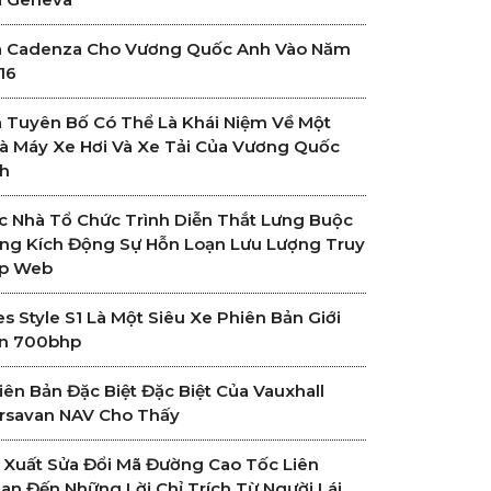
a Cadenza Cho Vương Quốc Anh Vào Năm
16
a Tuyên Bố Có Thể Là Khái Niệm Về Một
à Máy Xe Hơi Và Xe Tải Của Vương Quốc
h
c Nhà Tổ Chức Trình Diễn Thắt Lưng Buộc
ng Kích Động Sự Hỗn Loạn Lưu Lượng Truy
p Web
es Style S1 Là Một Siêu Xe Phiên Bản Giới
n 700bhp
iên Bản Đặc Biệt Đặc Biệt Của Vauxhall
rsavan NAV Cho Thấy
 Xuất Sửa Đổi Mã Đường Cao Tốc Liên
an Đến Những Lời Chỉ Trích Từ Người Lái