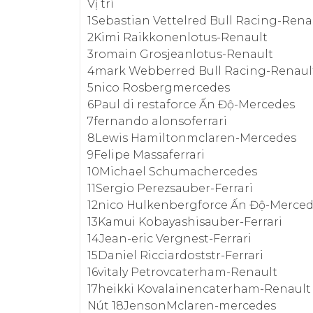
Vị trí
1Sebastian Vettelred Bull Racing-Rena
2Kimi Raikkonenlotus-Renault
3romain Grosjeanlotus-Renault
4mark Webberred Bull Racing-Renaul
5nico Rosbergmercedes
6Paul di restaforce Ấn Độ-Mercedes
7fernando alonsoferrari
8Lewis Hamiltonmclaren-Mercedes
9Felipe Massaferrari
10Michael Schumachercedes
11Sergio Perezsauber-Ferrari
12nico Hulkenbergforce Ấn Độ-Merce
13Kamui Kobayashisauber-Ferrari
14Jean-eric Vergnest-Ferrari
15Daniel Ricciardoststr-Ferrari
16vitaly Petrovcaterham-Renault
17heikki Kovalainencaterham-Renault
Nút 18JensonMclaren-mercedes