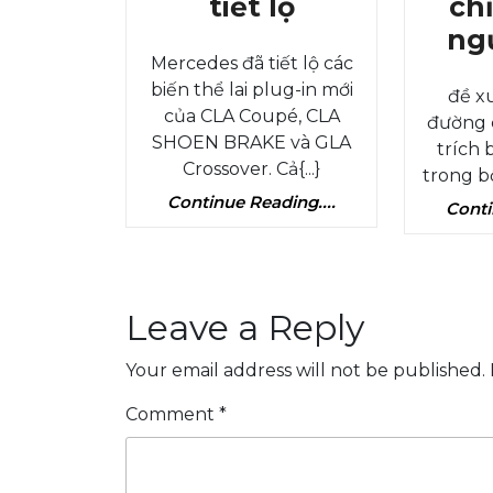
Các
tiết lộ
chỉ
mô
ngư
Mercedes đã tiết lộ các
hình
biến thể lai plug-in mới
đề x
hybrid
của CLA Coupé, CLA
đường c
plug-
SHOEN BRAKE và GLA
trích 
in
Crossover. Cả{...}
trong bố
của
Continue
Continue Reading....
Conti
Reading....
Mercedes
CLA
và
Leave a Reply
GLA
đã
Your email address will not be published.
tiết
Comment
*
lộ