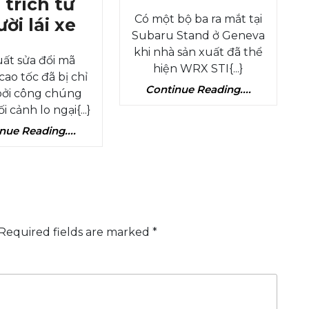
niệ
 trích từ
Có một bộ ba ra mắt tại
Đề
Sub
ời lái xe
Subaru Stand ở Geneva
xuất
WR
khi nhà sản xuất đã thể
uất sửa đổi mã
sửa
STI
hiện WRX STI{...}
ao tốc đã bị chỉ
đổi
và
Continue
Continue Reading....
bởi công chúng
mã
Vizi
Reading....
i cảnh lo ngại{...}
đường
2
Continue
nue Reading....
cao
mới
Reading....
tốc
đượ
liên
tiết
quan
lộ
đến
Required fields are marked
*
những
lời
chỉ