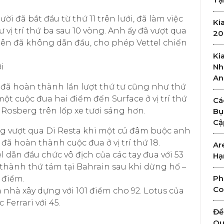
i đã bắt đầu từ thứ 11 trên lưới, đã làm việc
Ki
ị trí thứ ba sau 10 vòng. Anh ấy đã vượt qua
20
iên đã không dẫn đầu, cho phép Vettel chiến
Ki
i
Nh
An
ã hoàn thành lần lượt thứ tư cũng như thứ
một cuộc đua hai điểm đến Surface ở vị trí thứ
Cá
 Rosberg trên lốp xe tươi sáng hơn.
Bụ
Cậ
g vượt qua Di Resta khi một cú đâm buộc anh
 đã hoàn thành cuộc đua ở vị trí thứ 18.
Ar
l dẫn đầu chức vô địch của các tay đua với 53
Hạ
thành thứ tám tại Bahrain sau khi dừng hố –
Ph
 điểm.
Co
 nhà xây dựng với 101 điểm cho 92. Lotus của
Ferrari với 45.
Đề
Qu