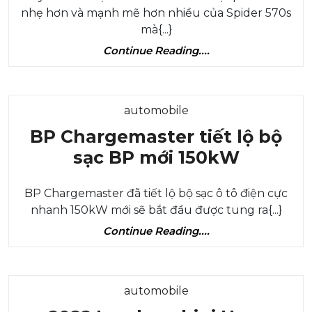
600LT
nhẹ hơn và mạnh mẽ hơn nhiều của Spider 570s
2019
mà{...}
mới
Continue
Continue Reading....
thổi
Reading....
hàng
đầu
Category
automobile
BP Chargemaster tiết lộ bộ
BP
sạc BP mới 150kW
Charge
BP Chargemaster đã tiết lộ bộ sạc ô tô điện cực
tiết
nhanh 150kW mới sẽ bắt đầu được tung ra{...}
lộ
Continue
Continue Reading....
bộ
Reading....
sạc
BP
Category
automobile
mới