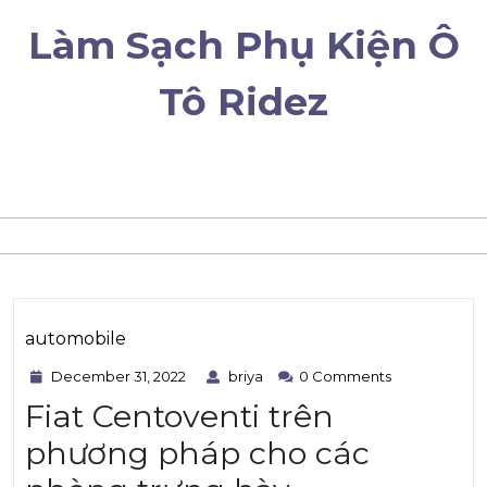
Skip
Làm Sạch Phụ Kiện Ô
to
content
Tô Ridez
automobile
December
briya
Category
December 31, 2022
briya
0 Comments
31,
Fiat Centoventi trên
2022
phương pháp cho các