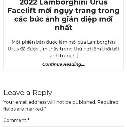
2022 Lamborghini Urus
150kW
Facelift mới ngụy trang trong
các bức ảnh gián điệp mới
2022
nhất
Lamborghini
Một phiên bản được làm mới của Lamborghini
Urus
Urus đã được tìm thấy trong thử nghiệm thời tiết
Facelift
lạnh trong{...}
mới
Continue
Continue Reading....
ngụy
Reading....
trang
trong
Leave a Reply
các
Your email address will not be published.
Required
bức
fields are marked
*
ảnh
gián
Comment
*