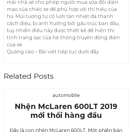
mái nhà sẽ cho phép người mua sửa đổi diện
mạo của chiếc xe để phù hợp với thị hiếu của
họ. Mũi tương tự có lưới tản nhiệt đa thanh
cách điệu, bị ảnh hưởng bởi gấu trúc ban đầu,
tuy nhiên điều này được thiết kế để hiển thị
tình trạng sạc của hệ thống truyền động điện
của xe.
Quảng cáo – Bài viết tiếp tục dưới đây
Related Posts
Category
automobile
Nhện McLaren 600LT 2019
Nhện
mới thổi hàng đầu
McLare
Đây là con nhện McLaren 600LT. Một phiên bản