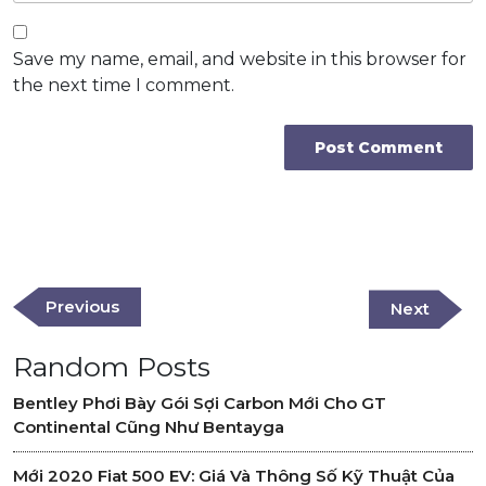
Save my name, email, and website in this browser for
the next time I comment.
Post
navigation
Previous
Previous
Next
Next
Post
Post
Random Posts
Bentley Phơi Bày Gói Sợi Carbon Mới Cho GT
Continental Cũng Như Bentayga
Mới 2020 Fiat 500 EV: Giá Và Thông Số Kỹ Thuật Của