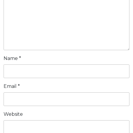
điệp
mới
nhất
Name
*
Email
*
Website